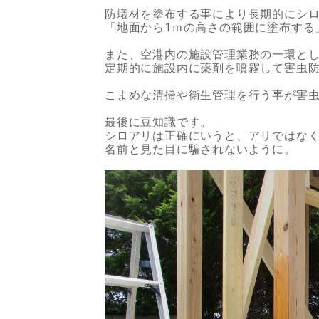
防蟻材を塗布する事により長期的にシ
「地面から1ｍの高さの範囲に塗布する
また、空港内の施設管理業務の一環と
定期的に施設内に薬剤を噴霧して害虫
こまめな清掃や衛生管理を行う事が害
最後に豆知識です。
シロアリは正確にいうと、アリではな
名前と見た目に騙されないように。